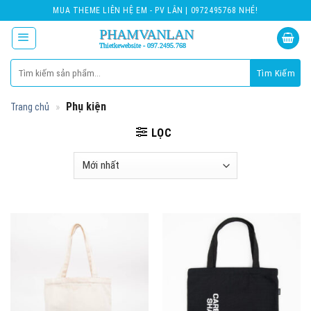
Skip
MUA THEME LIÊN HỆ EM - PV LÂN | 0972495768 NHÉ!
to
content
Tìm
kiếm:
»
Phụ kiện
Trang chủ
LỌC