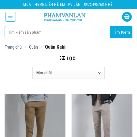
Skip
MUA THEME LIÊN HỆ EM - PV LÂN | 0972495768 NHÉ!
to
content
Tìm
kiếm:
»
»
Quần Kaki
Trang chủ
Quần
LỌC