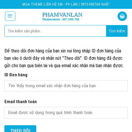
Skip
MUA THEME LIÊN HỆ EM - PV LÂN | 0972495768 NHÉ!
to
content
Tìm
kiếm:
Để theo dõi đơn hàng của bạn xin vui lòng nhập ID đơn hàng của
bạn vào ô dưới đây và nhấn nút "Theo dõi". ID đơn hàng đã được
gửi cho bạn qua biên lai và qua email xác nhận mà bạn nhận được.
ID Đơn hàng
Email thanh toán
THEO DÕI